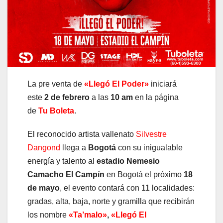
La pre venta de
«Llegó El Poder»
iniciará
este
2 de febrero
a las
10 am
en la página
de
Tu Boleta
.
El reconocido artista vallenato
Silvestre
Dangond
llega a
Bogotá
con su inigualable
energía y talento al
estadio Nemesio
Camacho El Campín
en Bogotá el próximo
18
de mayo
, el evento contará con 11 localidades:
gradas, alta, baja, norte y gramilla que recibirán
los nombre
«Ta’malo»
,
«Llegó El