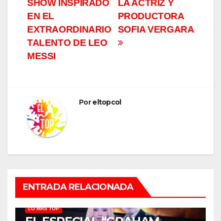
entradas
SHOW INSPIRADO
LA ACTRIZ Y
EN EL
PRODUCTORA
EXTRAORDINARIO
SOFIA VERGARA
TALENTO DE LEO
MESSI
Por
eltopcol
ENTRADA RELACIONADA
LO MÁS TOP