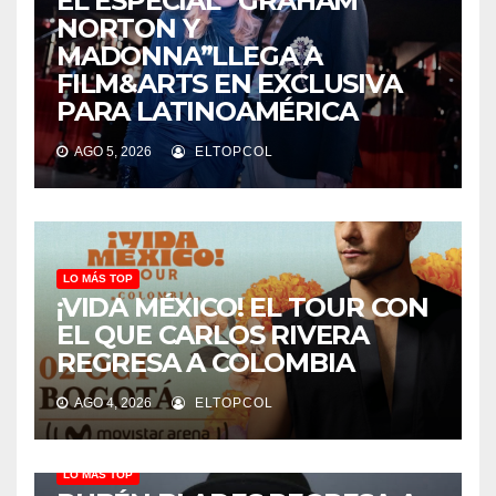
EL ESPECIAL “GRAHAM
NORTON Y
MADONNA”LLEGA A
FILM&ARTS EN EXCLUSIVA
PARA LATINOAMÉRICA
AGO 5, 2026
ELTOPCOL
LO MÁS TOP
¡VIDA MÉXICO! EL TOUR CON
EL QUE CARLOS RIVERA
REGRESA A COLOMBIA
AGO 4, 2026
ELTOPCOL
LO MÁS TOP