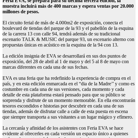
Feria EVA, se prepara para su décima tercera edición, la
muestra incluirá más de 400 marcas y espera ventas por 20.000
millones de pesos.
El circuito ferial de más de 4.000m2 de exposición, conecta el
boulevard de tiendas del parque de la 93 y el pabellón de la esquina
de la carrera 13 con calle 94, tendrá además de su tradicional
escenario TALK & MUSIC del parque 93, un escenario alterno con
propuestas únicas en acústico en la esquina de la 94 con 13.
La edición insignia de EVA se desarrollará en sus dos puntos de
exposición, del 28 de abril al 1 de mayo y del 5 al 8 de mayo con
marcas diferentes en cada una de sus fechas.
EVA es una feria que ha redefinido la experiencia de compra en el
país, y en esta edición enmarcada en el “dia de la Madre’’ y como es
costumbre en cada una de sus versiones, cada momento y cada
detalle de esta plataforma estará pensado para que su público se
sorprenda y disfrute de un momento memorable. En ella encontrarán
tesoros escondidos e historias por descubrir en cada una de sus
tiendas, además de disfrutar calle a calle de esta puesta en escena
que siempre transporta a sus visitantes a un lugar mágico y efímero.
La cercanía y afinidad de los asistentes con Feria EVA se hace
evidente al ofrecerles en cada versión un espacio único a quienes