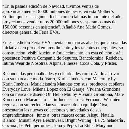
“En la pasada edición de Navidad, tuvimos ventas de
aproximadamente 18.000 millones de pesos, en esta Mother’s
Edition que es la segunda fecha comercial más importante del año,
proyectamos vender unos 20.000 millones y esperamos más de
150.000 personas en asistencia”. Añadió Ana María Gómez,
directora general de Feria EVA.
En esta edición Feria EVA cuenta con marcas aliadas que apoyan las
iniciativas en pro del emprendimiento y los talentos emergentes, su
construcción, visibilización y fortalecimiento, en esta edición están
presentes: Positiva Compañía de Seguros, Bancolombia, Redeban,
Íntima Wear de Nosotras, Alpina, Finesse, Coca Cola, y Pfister.
Reconocidas personalidades y celebridades como: Andrea Tovar
con su marca de moda Varto, Karin Jiménez con Maternity by
Karin Jiménez, Marialejandra Manotas con sus productos capilares
Everyday Love, Milena López con El Garaje, Viviana Grondona
con su marca de diseño Oh Hello Miu by Viviana Grondona, Mafe
Romero con Macarela o la influencer Luisa Fernanda W quien
regresa con su reciente lanzada marca de maquillaje Diva,
presentarán las nuevas colecciones y novedades de sus
emprendimientos, junto a otras marcas como, Alegu, Natalia
Blanco , Mulatt, Ayre Beachwear, Bright Writing , La 75 heladería ,
Cocana ,Le Petit perfumes ,Toña y Pepo, La Etitia, Mary and