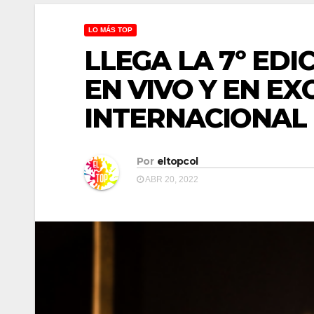
LO MÁS TOP
LLEGA LA 7º ED
EN VIVO Y EN E
INTERNACIONAL
Por
eltopcol
ABR 20, 2022