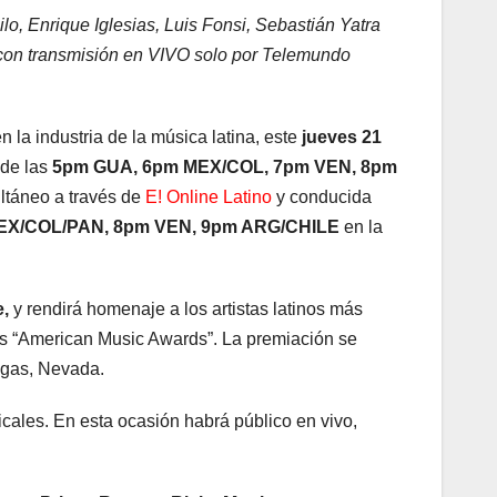
o, Enrique Iglesias, Luis Fonsi, Sebastián Yatra
¨ con transmisión en VIVO solo por Telemundo
en la industria de la música latina, este
jueves 21
 de las
5pm GUA, 6pm MEX/COL, 7pm VEN, 8pm
ltáneo a través de
E! Online Latino
y conducida
EX/COL/PAN, 8pm VEN, 9pm ARG/CHILE
en la
e,
y rendirá homenaje a los artistas latinos más
 los “American Music Awards”. La premiación se
egas, Nevada.
cales. En esta ocasión habrá público en vivo,