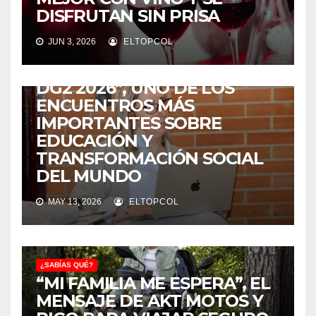
DISFRUTAN SIN PRISA
¿SABÍAS QUÉ?
JUN 3, 2026
ELTOPCOL
COLOMBIA SERÁ LA SEDE DE
“LA ESCUELA DE VERANO
DG2 2026”, UNO DE LOS
ENCUENTROS MÁS
IMPORTANTES SOBRE
EDUCACIÓN Y
TRANSFORMACIÓN SOCIAL
DEL MUNDO
MAY 13, 2026
ELTOPCOL
¿SABÍAS QUÉ?
“MI FAMILIA ME ESPERA”, EL
MENSAJE DE AKT MOTOS Y