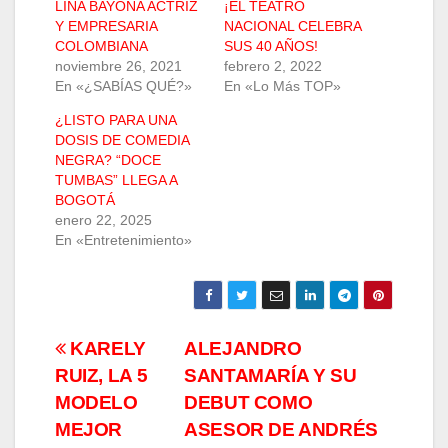
LINA BAYONA ACTRIZ
¡EL TEATRO
Y EMPRESARIA
NACIONAL CELEBRA
COLOMBIANA
SUS 40 AÑOS!
noviembre 26, 2021
febrero 2, 2022
En «¿SABÍAS QUÉ?»
En «Lo Más TOP»
¿LISTO PARA UNA
DOSIS DE COMEDIA
NEGRA? “DOCE
TUMBAS” LLEGA A
BOGOTÁ
enero 22, 2025
En «Entretenimiento»
Navegación
KARELY
ALEJANDRO
RUIZ, LA 5
SANTAMARÍA Y SU
de
MODELO
DEBUT COMO
entradas
MEJOR
ASESOR DE ANDRÉS