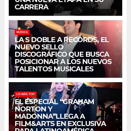
CARRERA
MÚSICA
LA S DOBLE A RECORDS, EL
NUEVO SELLO
DISCOGRÁFICO QUE BUSCA
POSICIONAR A LOS NUEVOS
TALENTOS MUSICALES
LO MÁS TOP
EL ESPECIAL “GRAHAM
NORTON Y
MADONNA”LLEGA A
FILM&ARTS EN EXCLUSIVA
PARA LATINOAMÉRICA