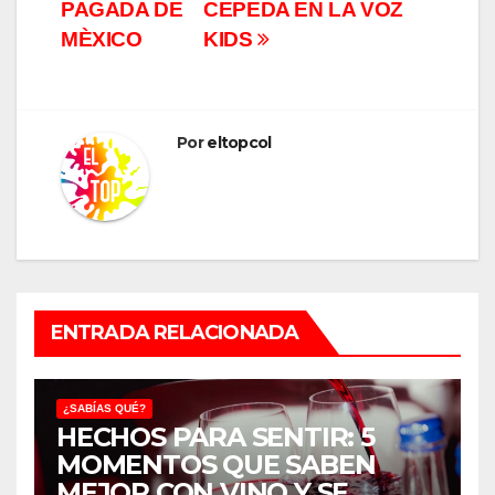
PAGADA DE
CEPEDA EN LA VOZ
MÈXICO
KIDS
Por
eltopcol
ENTRADA RELACIONADA
¿SABÍAS QUÉ?
HECHOS PARA SENTIR: 5
MOMENTOS QUE SABEN
MEJOR CON VINO Y SE