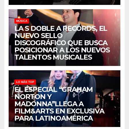
MÚSICA
LA S DOBLE A RECORDS, EL
NUEVO SELLO
DISCOGRÁFICO QUE BUSCA
POSICIONAR A LOS NUEVOS
TALENTOS MUSICALES
LO MÁS TOP
EL ESPECIAL “GRAHAM
NORTON Y
MADONNA”LLEGA A
FILM&ARTS EN EXCLUSIVA
PARA LATINOAMÉRICA