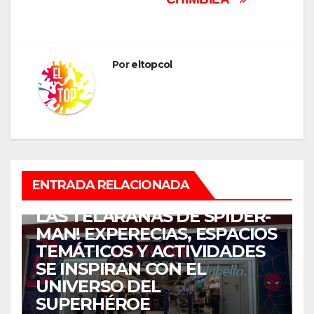
Por
eltopcol
ENTRETENIMIENTO
ENTRADA RELACIONADA
¡COLOMBIA SE ENREDÓ EN
LAS TELARAÑAS DE SPIDER-
MAN! EXPERECIAS, ESPACIOS
TEMÁTICOS Y ACTIVIDADES
SE INSPIRAN CON EL
UNIVERSO DEL
SUPERHÉROE