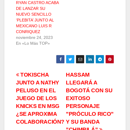
RYAN CASTRO ACABA
DE LANZAR SU
NUEVO SENCILLO
‘PLEBITA’ JUNTO AL
MEXICANO LUIS R
CONRIQUEZ
noviembre 24, 2023
En «Lo Más TOP»
Navegación
TOKISCHA
HASSAM
JUNTO A NATHY
LLEGARÁ A
de
PELUSO EN EL
BOGOTÁ CON SU
entradas
JUEGO DE LOS
EXITOSO
KNICKS EN MSG
PERSONAJE
¿SE APROXIMA
”PRÓCULO RICO”
COLABORACIÓN?
Y SU BANDA
”CHIMBILÁ”