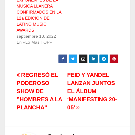
MÚSICA LLANERA
CONFIRMADOS EN LA
12a EDICIÓN DE
LATINO MUSIC
AWARDS
septiembre 13, 2022
En «Lo Más TOP»
Navegación
REGRESÓ EL
FEID Y YANDEL
PODEROSO
LANZAN JUNTOS
de
SHOW DE
EL ÁLBUM
entradas
”HOMBRES A LA
‘MANIFESTING 20-
PLANCHA”
05’