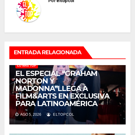
Por
eltopcol
ENTRADA RELACIONADA
LO MÁS TOP
EL ESPECIAL “GRAHAM
NORTON Y
MADONNA”LLEGA A
FILM&ARTS EN EXCLUSIVA
PARA LATINOAMÉRICA
AGO 5, 2026
ELTOPCOL