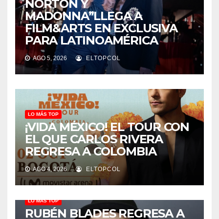
NORTON Y
MADONNA”LLEGA A
FILM&ARTS EN EXCLUSIVA
PARA LATINOAMÉRICA
AGO 5, 2026
ELTOPCOL
LO MÁS TOP
¡VIDA MÉXICO! EL TOUR CON
EL QUE CARLOS RIVERA
REGRESA A COLOMBIA
AGO 4, 2026
ELTOPCOL
LO MÁS TOP
RUBÉN BLADES REGRESA A