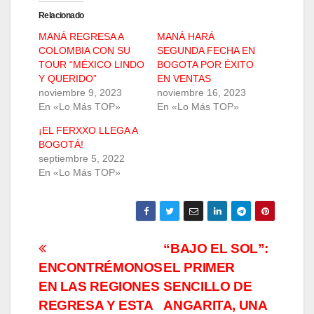
Relacionado
MANÁ REGRESA A
MANÁ HARÁ
COLOMBIA CON SU
SEGUNDA FECHA EN
TOUR “MÉXICO LINDO
BOGOTA POR ÉXITO
Y QUERIDO”
EN VENTAS
noviembre 9, 2023
noviembre 16, 2023
En «Lo Más TOP»
En «Lo Más TOP»
¡EL FERXXO LLEGA A
BOGOTÁ!
septiembre 5, 2022
En «Lo Más TOP»
Navegación
“BAJO EL SOL”:
ENCONTRÉMONOS
EL PRIMER
de
EN LAS REGIONES
SENCILLO DE
entradas
REGRESA Y ESTA
ANGARITA, UNA