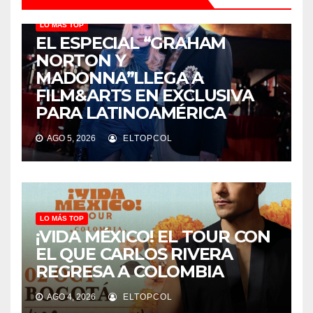
LO MÁS TOP
EL ESPECIAL “GRAHAM
NORTON Y
MADONNA”LLEGA A
FILM&ARTS EN EXCLUSIVA
PARA LATINOAMÉRICA
AGO 5, 2026
ELTOPCOL
LO MÁS TOP
¡VIDA MÉXICO! EL TOUR CON
EL QUE CARLOS RIVERA
REGRESA A COLOMBIA
AGO 4, 2026
ELTOPCOL