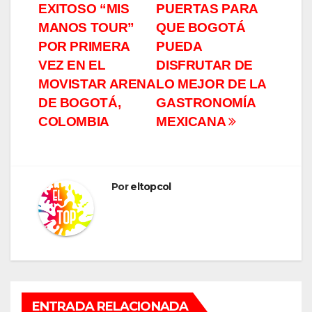
de
EXITOSO “MIS
PUERTAS PARA
entradas
MANOS TOUR”
QUE BOGOTÁ
POR PRIMERA
PUEDA
VEZ EN EL
DISFRUTAR DE
MOVISTAR ARENA
LO MEJOR DE LA
DE BOGOTÁ,
GASTRONOMÍA
COLOMBIA
MEXICANA
Por
eltopcol
ENTRADA RELACIONADA