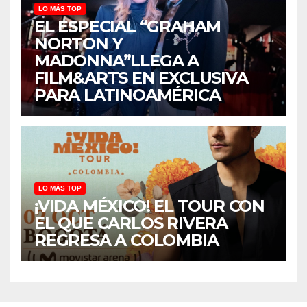
LO MÁS TOP
EL ESPECIAL “GRAHAM
NORTON Y
MADONNA”LLEGA A
FILM&ARTS EN EXCLUSIVA
PARA LATINOAMÉRICA
LO MÁS TOP
¡VIDA MÉXICO! EL TOUR CON
EL QUE CARLOS RIVERA
REGRESA A COLOMBIA