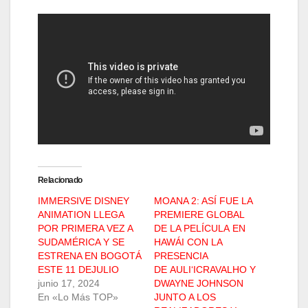
Relacionado
IMMERSIVE DISNEY
MOANA 2: ASÍ FUE LA
ANIMATION LLEGA
PREMIERE GLOBAL
POR PRIMERA VEZ A
DE LA PELÍCULA EN
SUDAMÉRICA Y SE
HAWÁI CON LA
ESTRENA EN BOGOTÁ
PRESENCIA
ESTE 11 DEJULIO
DE AULIʻICRAVALHO Y
junio 17, 2024
DWAYNE JOHNSON
En «Lo Más TOP»
JUNTO A LOS