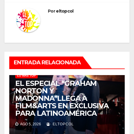
Por
eltopcol
ENTRADA RELACIONADA
LO MÁS TOP
EL ESPECIAL “GRAHAM
NORTON Y
MADONNA”LLEGA A
FILM&ARTS EN EXCLUSIVA
PARA LATINOAMÉRICA
AGO 5, 2026
ELTOPCOL