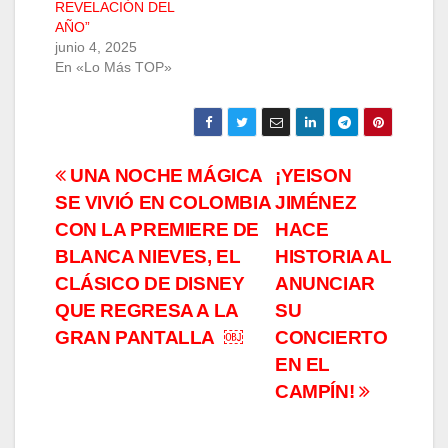
REVELACIÓN DEL
AÑO”
junio 4, 2025
En «Lo Más TOP»
Navegación
UNA NOCHE MÁGICA
¡YEISON
SE VIVIÓ EN COLOMBIA
JIMÉNEZ
de
CON LA PREMIERE DE
HACE
entradas
BLANCA NIEVES, EL
HISTORIA AL
CLÁSICO DE DISNEY
ANUNCIAR
QUE REGRESA A LA
SU
GRAN PANTALLA ￼
CONCIERTO
EN EL
CAMPÍN!