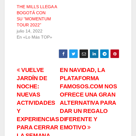
THE MILLS LLEGA A
BOGOTÁ CON
SU “MOMENTUM
TOUR 2022”
julio 14, 2022
En «Lo Más TOP»
Navegación
VUELVE
EN NAVIDAD, LA
JARDÍN DE
PLATAFORMA
de
NOCHE:
FAMOSOS.COM NOS
entradas
NUEVAS
OFRECE UNA GRAN
ACTIVIDADES
ALTERNATIVA PARA
Y
DAR UN REGALO
EXPERIENCIAS
DIFERENTE Y
PARA CERRAR
EMOTIVO
LA SEMANA