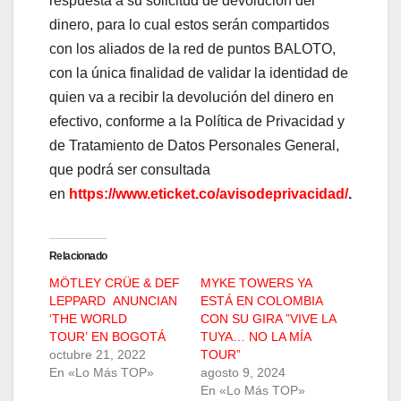
respuesta a su solicitud de devolución del
dinero, para lo cual estos serán compartidos
con los aliados de la red de puntos BALOTO,
con la única finalidad de validar la identidad de
quien va a recibir la devolución del dinero en
efectivo, conforme a la Política de Privacidad y
de Tratamiento de Datos Personales General,
que podrá ser consultada
en
https://www.eticket.co/avisodeprivacidad/
.
Relacionado
MÖTLEY CRÜE & DEF
MYKE TOWERS YA
LEPPARD ANUNCIAN
ESTÁ EN COLOMBIA
‘THE WORLD
CON SU GIRA ”VIVE LA
TOUR’ EN BOGOTÁ
TUYA… NO LA MÍA
octubre 21, 2022
TOUR”
En «Lo Más TOP»
agosto 9, 2024
En «Lo Más TOP»