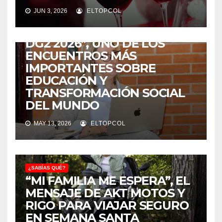
¿SABÍAS QUÉ?
JUN 3, 2026
ELTOPCOL
COLOMBIA SERÁ LA SEDE DE
“LA ESCUELA DE VERANO
DG2 2026”, UNO DE LOS
ENCUENTROS MÁS
IMPORTANTES SOBRE
EDUCACIÓN Y
TRANSFORMACIÓN SOCIAL
DEL MUNDO
MAY 13, 2026
ELTOPCOL
¿SABÍAS QUÉ?
“MI FAMILIA ME ESPERA”, EL
MENSAJE DE AKT MOTOS Y
RIGO PARA VIAJAR SEGURO
EN SEMANA SANTA