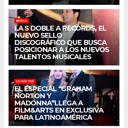
MÚSICA
LA S DOBLE A RECORDS, EL
NUEVO SELLO
DISCOGRÁFICO QUE BUSCA
POSICIONAR A LOS NUEVOS
TALENTOS MUSICALES
LO MÁS TOP
EL ESPECIAL “GRAHAM
NORTON Y
MADONNA”LLEGA A
FILM&ARTS EN EXCLUSIVA
PARA LATINOAMÉRICA