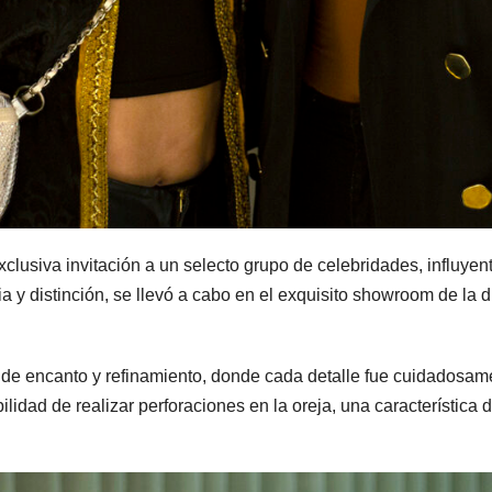
clusiva invitación a un selecto grupo de celebridades, influye
a y distinción, se llevó a cabo en el exquisito showroom de la 
 de encanto y refinamiento, donde cada detalle fue cuidadosam
ilidad de realizar perforaciones en la oreja, una característica di