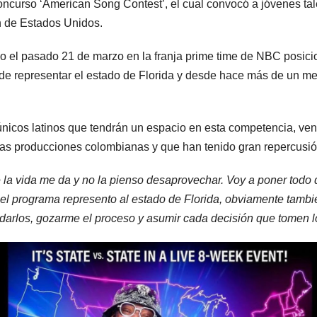
curso ‘American Song Contest’, el cual convocó a jóvenes tale
n de Estados Unidos.
tido el pasado 21 de marzo en la franja prime time de NBC posi
de representar el estado de Florida y desde hace más de un me
s únicos latinos que tendrán un espacio en esta competencia, ven
 las producciones colombianas y que han tenido gran repercusi
a vida me da y no la pienso desaprovechar. Voy a poner todo d
el programa represento al estado de Florida, obviamente tambi
darlos, gozarme el proceso y asumir cada decisión que tomen 