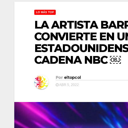
LO MÁS TOP
LA ARTISTA BAR
CONVIERTE EN U
ESTADOUNIDENSE
CADENA NBC ￼
Por
eltopcol
ABR 5, 2022