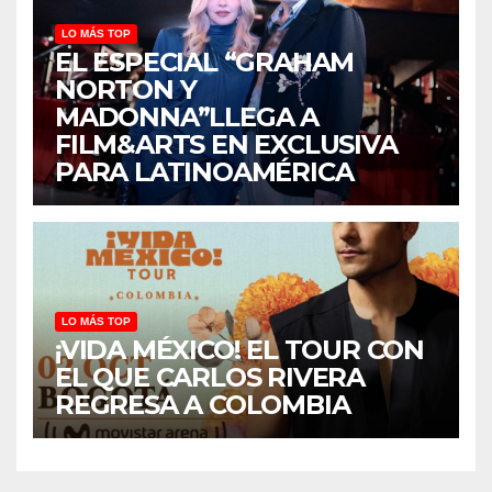
LO MÁS TOP
EL ESPECIAL “GRAHAM
NORTON Y
MADONNA”LLEGA A
FILM&ARTS EN EXCLUSIVA
PARA LATINOAMÉRICA
LO MÁS TOP
¡VIDA MÉXICO! EL TOUR CON
EL QUE CARLOS RIVERA
REGRESA A COLOMBIA