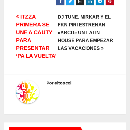
Navegación
ITZZA
DJ TUNE, MIRKAR Y EL
PRIMERA SE
FKN PIRI ESTRENAN
de
UNE A CAUTY
«ABCD» UN LATIN
entradas
PARA
HOUSE PARA EMPEZAR
PRESENTAR
LAS VACACIONES
‘PA LA VUELTA’
Por
eltopcol