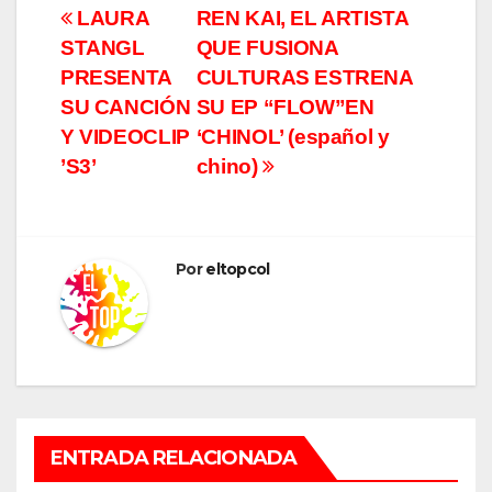
Navegación
LAURA
REN KAI, EL ARTISTA
STANGL
QUE FUSIONA
de
PRESENTA
CULTURAS ESTRENA
entradas
SU CANCIÓN
SU EP “FLOW”EN
Y VIDEOCLIP
‘CHINOL’ (español y
’S3’
chino)
Por
eltopcol
ENTRADA RELACIONADA
MÚSICA