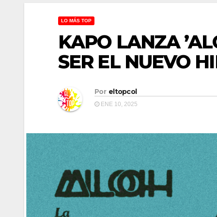
LO MÁS TOP
KAPO LANZA ’A
SER EL NUEVO H
Por
eltopcol
ENE 10, 2025