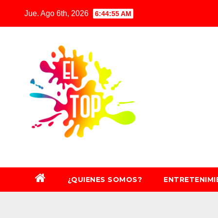
Saltar
Jue. Ago 6th, 2026
6:44:57 AM
al
contenido
¿QUIENES SOMOS?
ENTRETENIM