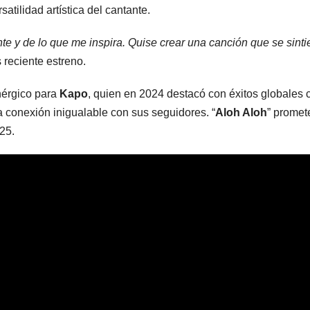
rsatilidad artística del cantante.
tante y de lo que me inspira. Quise crear una canción que se sin
 reciente estreno.
nérgico para
Kapo
, quien en 2024 destacó con éxitos globales 
a conexión inigualable con sus seguidores. “
Aloh Aloh
” promet
25.