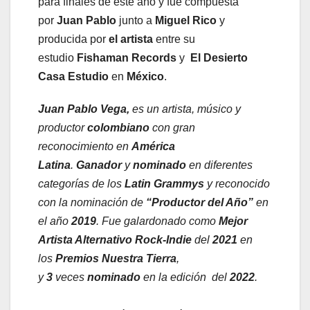
para finales de este año y fue compuesta
por
Juan Pablo
junto a
Miguel Rico
y
producida por
el artista
entre su
estudio
Fishaman Records
y
El Desierto
Casa Estudio
en
México
.
Juan Pablo Vega,
es un artista, músico y
productor
colombiano
con gran
reconocimiento en
América
Latina
.
Ganador
y
nominado
en diferentes
categorías de los
Latin Grammys
y reconocido
con la nominación de
“Productor del Año”
en
el año
2019
. Fue galardonado como
Mejor
Artista Alternativo Rock-Indie
del
2021
en
los
Premios Nuestra Tierra
,
y
3
veces
nominado
en la edición del
2022
.