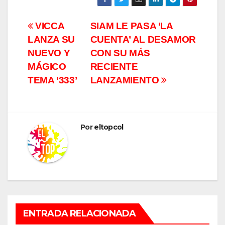
Navegación
VICCA
SIAM LE PASA ‘LA
LANZA SU
CUENTA’ AL DESAMOR
de
NUEVO Y
CON SU MÁS
entradas
MÁGICO
RECIENTE
TEMA ‘333’
LANZAMIENTO
Por
eltopcol
ENTRADA RELACIONADA
MÚSICA