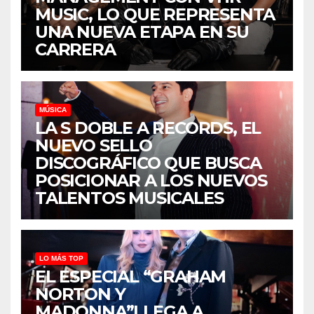
MUSIC, LO QUE REPRESENTA
UNA NUEVA ETAPA EN SU
CARRERA
MÚSICA
LA S DOBLE A RECORDS, EL
NUEVO SELLO
DISCOGRÁFICO QUE BUSCA
POSICIONAR A LOS NUEVOS
TALENTOS MUSICALES
LO MÁS TOP
EL ESPECIAL “GRAHAM
NORTON Y
MADONNA”LLEGA A