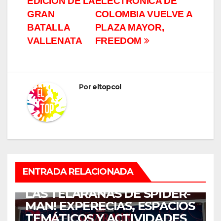
entradas
EDICIÓN DE LA
ELECTRÓNICA DE
GRAN
COLOMBIA VUELVE A
BATALLA
PLAZA MAYOR,
VALLENATA
FREEDOM
Por
eltopcol
ENTRETENIMIENTO
ENTRADA RELACIONADA
¡COLOMBIA SE ENREDÓ EN
LAS TELARAÑAS DE SPIDER-
MAN! EXPERECIAS, ESPACIOS
TEMÁTICOS Y ACTIVIDADES