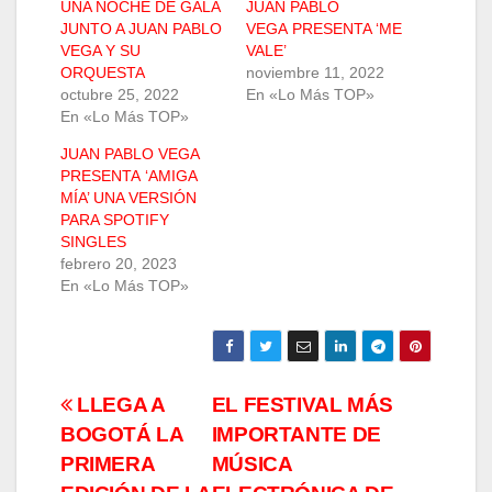
UNA NOCHE DE GALA
JUAN PABLO
JUNTO A JUAN PABLO
VEGA PRESENTA ‘ME
VEGA Y SU
VALE’
ORQUESTA
noviembre 11, 2022
octubre 25, 2022
En «Lo Más TOP»
En «Lo Más TOP»
JUAN PABLO VEGA
PRESENTA ‘AMIGA
MÍA’ UNA VERSIÓN
PARA SPOTIFY
SINGLES
febrero 20, 2023
En «Lo Más TOP»
Navegación
LLEGA A
EL FESTIVAL MÁS
BOGOTÁ LA
IMPORTANTE DE
de
PRIMERA
MÚSICA