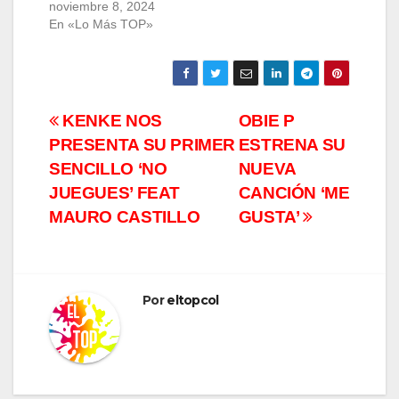
noviembre 8, 2024
En «Lo Más TOP»
Navegación
KENKE NOS
OBIE P
PRESENTA SU PRIMER
ESTRENA SU
de
SENCILLO ‘NO
NUEVA
entradas
JUEGUES’ FEAT
CANCIÓN ‘ME
MAURO CASTILLO
GUSTA’
Por
eltopcol