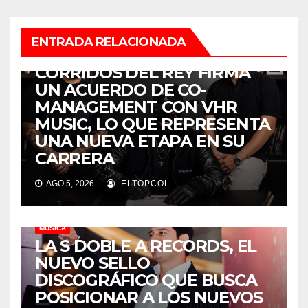
ENTRADA RELACIONADA
MÚSICA
CORRIDOS DEL REY FIRMA
UN ACUERDO DE CO-
MANAGEMENT CON VHR
MUSIC, LO QUE REPRESENTA
UNA NUEVA ETAPA EN SU
CARRERA
AGO 5, 2026
ELTOPCOL
MÚSICA
LA S DOBLE A RECORDS, EL
NUEVO SELLO
DISCOGRÁFICO QUE BUSCA
POSICIONAR A LOS NUEVOS