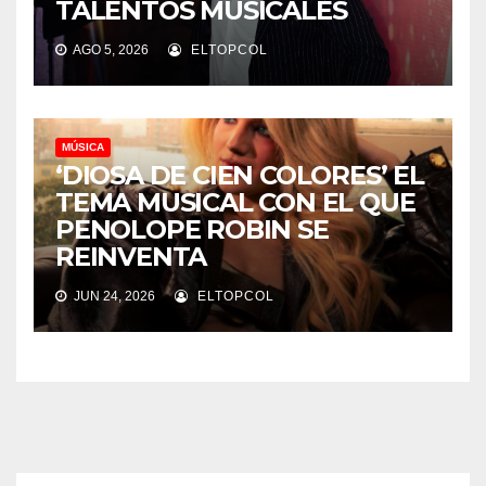
TALENTOS MUSICALES
AGO 5, 2026
ELTOPCOL
MÚSICA
‘DIOSA DE CIEN COLORES’ EL
TEMA MUSICAL CON EL QUE
PENOLOPE ROBIN SE
REINVENTA
JUN 24, 2026
ELTOPCOL