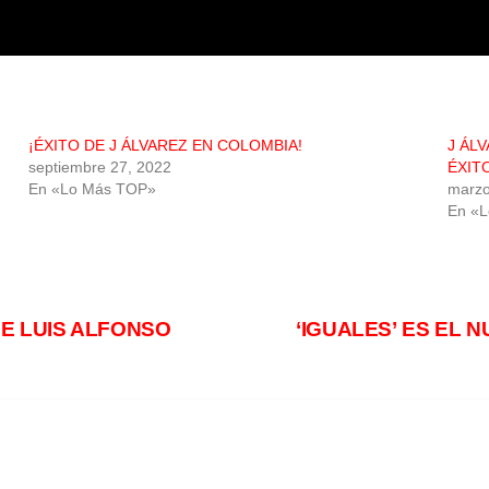
¡ÉXITO DE J ÁLVAREZ EN COLOMBIA!
J ÁL
septiembre 27, 2022
ÉXIT
En «Lo Más TOP»
marzo
En «
DE LUIS ALFONSO
‘IGUALES’ ES EL 