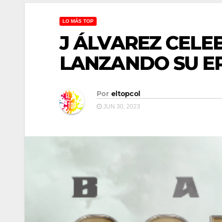
LO MÁS TOP
J ÁLVAREZ CELE
LANZANDO SU E
Por
eltopcol
JUN 30, 2023