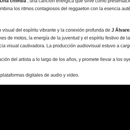
‘Una chimba’
, una canción enérgica que sirve como presentac
mbina los ritmos contagiosos del reggaeton con la esencia auténti
 visual del espíritu vibrante y la conexión profunda de
J Álvar
es de motos, la energía de la juventud y el espíritu festivo de l
ncia visual cautivadora. La producción audiovisual estuvo a car
ción del artista a lo largo de los años, y promete llevar a los o
plataformas digitales de audio y video.