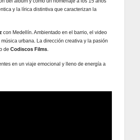
ión del álbum y como un homenaje a los 15 años
ca y la lírica distintiva que caracterizan la
ez
con Medellín. Ambientado en el barrio, el video
a música urbana. La dirección creativa y la pasión
go de
Codiscos Films
.
yentes en un viaje emocional y lleno de energía a