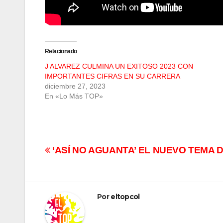
Relacionado
J ALVAREZ CULMINA UN EXITOSO 2023 CON
IMPORTANTES CIFRAS EN SU CARRERA
diciembre 27, 2023
En «Lo Más TOP»
Navegación
‘ASÍ NO AGUANTA’ EL NUEVO TEMA 
de
entradas
Por
eltopcol