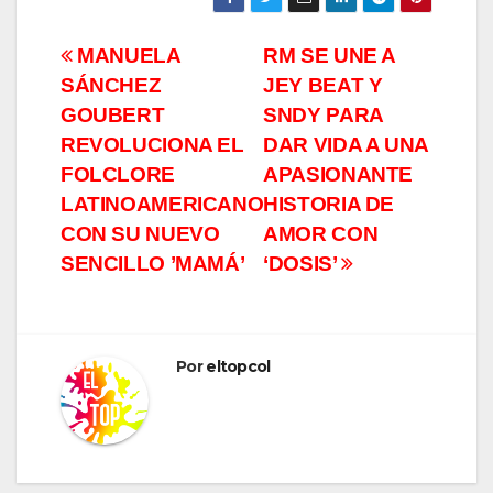
Navegación
MANUELA
RM SE UNE A
SÁNCHEZ
JEY BEAT Y
de
GOUBERT
SNDY PARA
entradas
REVOLUCIONA EL
DAR VIDA A UNA
FOLCLORE
APASIONANTE
LATINOAMERICANO
HISTORIA DE
CON SU NUEVO
AMOR CON
SENCILLO ’MAMÁ’
‘DOSIS’
Por
eltopcol