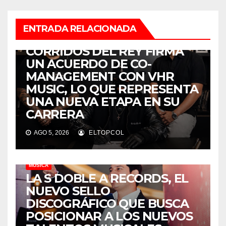
ENTRADA RELACIONADA
MÚSICA
CORRIDOS DEL REY FIRMA
UN ACUERDO DE CO-
MANAGEMENT CON VHR
MUSIC, LO QUE REPRESENTA
UNA NUEVA ETAPA EN SU
CARRERA
AGO 5, 2026
ELTOPCOL
MÚSICA
LA S DOBLE A RECORDS, EL
NUEVO SELLO
DISCOGRÁFICO QUE BUSCA
POSICIONAR A LOS NUEVOS