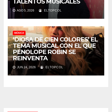
TALENTOS MUSICALES
AGO 5, 2026
ELTOPCOL
MÚSICA
‘DIOSA DE CIEN COLORES’ EL
TEMA MUSICAL CON EL QUE
PENOLOPE ROBIN SE
REINVENTA
JUN 24, 2026
ELTOPCOL