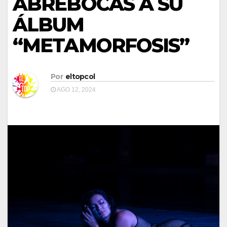
ABREBOCAS A SU
ÁLBUM
“METAMORFOSIS”
Por
eltopcol
AGO 12, 2024