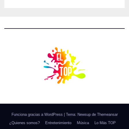
Funciona gracias a WordPress
|
Tema: Newsup de
Themeansar
¿Quienes somos?
Entretenimiento
Música
Lo Más TOP