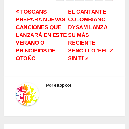
Navegación
TOSCANS
EL CANTANTE
PREPARA NUEVAS
COLOMBIANO
de
CANCIONES QUE
DYSAM LANZA
entradas
LANZARÁ EN ESTE
SU MÁS
VERANO O
RECIENTE
PRINCIPIOS DE
SENCILLO ‘FELIZ
OTOÑO
SIN TI’
Por
eltopcol