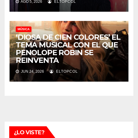
AGO 5, 2026
ELTOPCOL
MÚSICA
‘DIOSA DE CIEN COLORES’ EL
TEMA MUSICAL CON EL QUE
PENOLOPE ROBIN SE
REINVENTA
JUN 24, 2026
ELTOPCOL
¿LO VISTE?