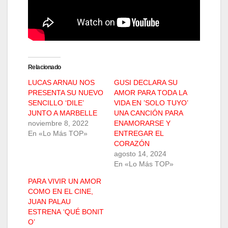
Relacionado
LUCAS ARNAU NOS
GUSI DECLARA SU
PRESENTA SU NUEVO
AMOR PARA TODA LA
SENCILLO ‘DILE’
VIDA EN ’SOLO TUYO’
JUNTO A MARBELLE
UNA CANCIÓN PARA
noviembre 8, 2022
ENAMORARSE Y
En «Lo Más TOP»
ENTREGAR EL
CORAZÓN
agosto 14, 2024
En «Lo Más TOP»
PARA VIVIR UN AMOR
COMO EN EL CINE,
JUAN PALAU
ESTRENA ‘QUÉ BONIT
O’