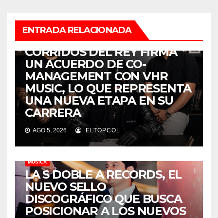
ENTRADA RELACIONADA
MÚSICA
CORRIDOS DEL REY FIRMA
UN ACUERDO DE CO-
MANAGEMENT CON VHR
MUSIC, LO QUE REPRESENTA
UNA NUEVA ETAPA EN SU
CARRERA
AGO 5, 2026
ELTOPCOL
MÚSICA
LA S DOBLE A RECORDS, EL
NUEVO SELLO
DISCOGRÁFICO QUE BUSCA
POSICIONAR A LOS NUEVOS