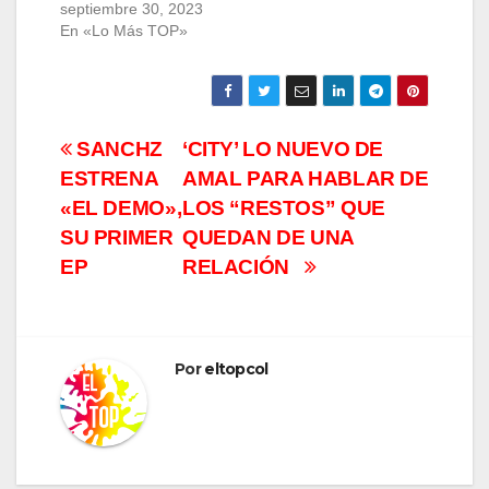
septiembre 30, 2023
En «Lo Más TOP»
Navegación
SANCHZ
‘CITY’ LO NUEVO DE
ESTRENA
AMAL PARA HABLAR DE
de
«EL DEMO»,
LOS “RESTOS” QUE
entradas
SU PRIMER
QUEDAN DE UNA
EP
RELACIÓN
Por
eltopcol