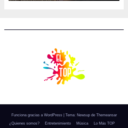
Funciona gracias a WordPress
|
Tema: Newsup de
Themeansar
¿Quienes somos?
Entretenimiento
Música
Lo Más TOP