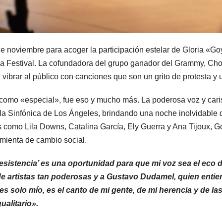
 de noviembre para acoger la participación estelar de Gloria «Go
nia Festival. La cofundadora del grupo ganador del Grammy, Ch
ibrar al público con canciones que son un grito de protesta y un
omo «especial», fue eso y mucho más. La poderosa voz y carism
la Sinfónica de Los Ángeles, brindando una noche inolvidable q
s como Lila Downs, Catalina García, Ely Guerra y Ana Tijoux, G
mienta de cambio social.
Resistencia’ es una oportunidad para que mi voz sea el eco
de artistas tan poderosas y a Gustavo Dudamel, quien enti
s solo mío, es el canto de mi gente, de mi herencia y de la
ualitario».