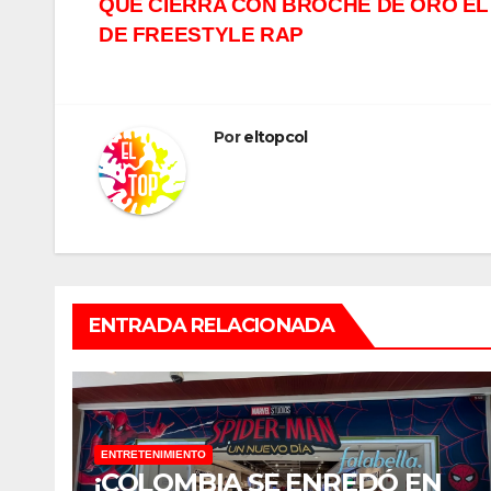
QUE CIERRA CON BROCHE DE ORO EL
de
DE FREESTYLE RAP
entradas
Por
eltopcol
ENTRADA RELACIONADA
ENTRETENIMIENTO
¡COLOMBIA SE ENREDÓ EN