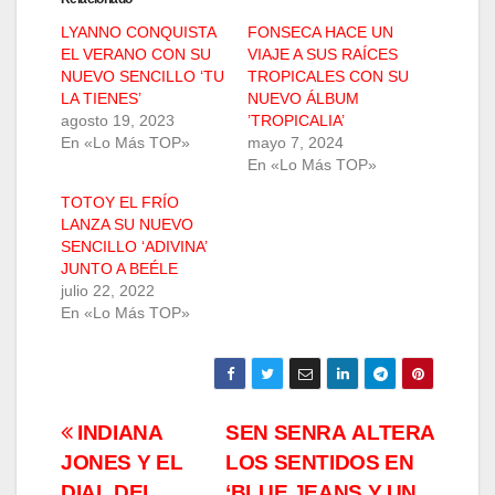
LYANNO CONQUISTA
FONSECA HACE UN
EL VERANO CON SU
VIAJE A SUS RAÍCES
NUEVO SENCILLO ‘TU
TROPICALES CON SU
LA TIENES’
NUEVO ÁLBUM
agosto 19, 2023
’TROPICALIA’
En «Lo Más TOP»
mayo 7, 2024
En «Lo Más TOP»
TOTOY EL FRÍO
LANZA SU NUEVO
SENCILLO ‘ADIVINA’
JUNTO A BEÉLE
julio 22, 2022
En «Lo Más TOP»
Navegación
INDIANA
SEN SENRA ALTERA
JONES Y EL
LOS SENTIDOS EN
de
DIAL DEL
‘BLUE JEANS Y UN