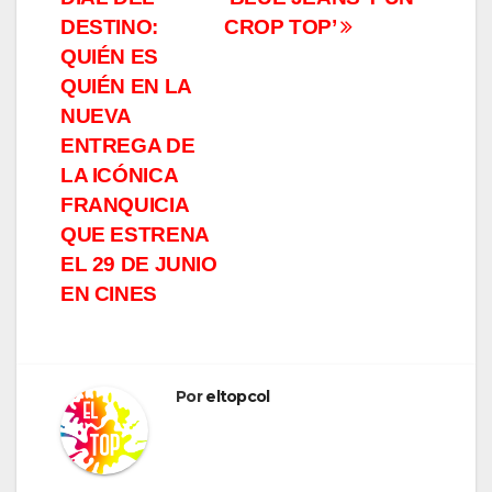
entradas
DESTINO:
CROP TOP’
QUIÉN ES
QUIÉN EN LA
NUEVA
ENTREGA DE
LA ICÓNICA
FRANQUICIA
QUE ESTRENA
EL 29 DE JUNIO
EN CINES
Por
eltopcol