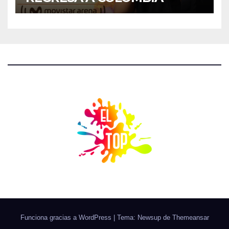
Funciona gracias a WordPress
|
Tema: Newsup de
Themeansar