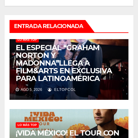
ENTRADA RELACIONADA
LO MÁS TOP
EL ESPECIAL “GRAHAM
NORTON Y
MADONNA”LLEGA A
FILM&ARTS EN EXCLUSIVA
PARA LATINOAMÉRICA
AGO 5, 2026
ELTOPCOL
LO MÁS TOP
¡VIDA MÉXICO! EL TOUR CON