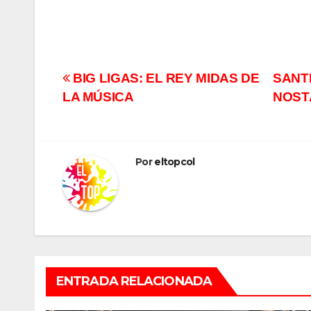
Navegación
BIG LIGAS: EL REY MIDAS DE
SANT
LA MÚSICA
NOST
de
entradas
Por
eltopcol
ENTRADA RELACIONADA