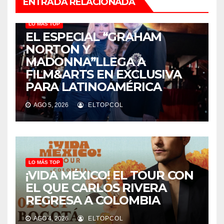
ENTRADA RELACIONADA
LO MÁS TOP
EL ESPECIAL “GRAHAM
NORTON Y
MADONNA”LLEGA A
FILM&ARTS EN EXCLUSIVA
PARA LATINOAMÉRICA
AGO 5, 2026
ELTOPCOL
LO MÁS TOP
¡VIDA MÉXICO! EL TOUR CON
EL QUE CARLOS RIVERA
REGRESA A COLOMBIA
AGO 4, 2026
ELTOPCOL