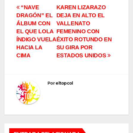
Navegación
“NAVE
KAREN LIZARAZO
DRAGÓN” EL
DEJA EN ALTO EL
de
ÁLBUM CON
VALLENATO
entradas
EL QUE LOLA
FEMENINO CON
ÍNDIGO VUELA
ÉXITO ROTUNDO EN
HACIA LA
SU GIRA POR
CIMA
ESTADOS UNIDOS
Por
eltopcol