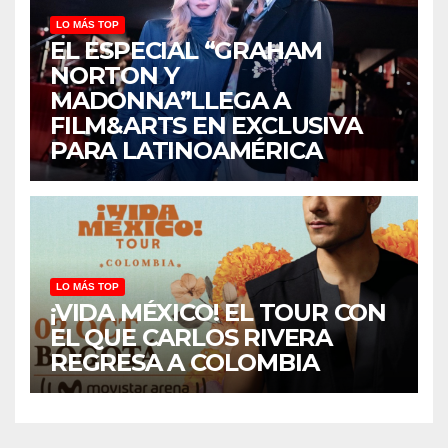
LO MÁS TOP
EL ESPECIAL “GRAHAM
NORTON Y
MADONNA”LLEGA A
FILM&ARTS EN EXCLUSIVA
PARA LATINOAMÉRICA
LO MÁS TOP
¡VIDA MÉXICO! EL TOUR CON
EL QUE CARLOS RIVERA
REGRESA A COLOMBIA