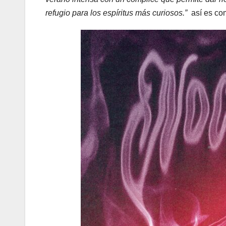
refugio para los espíritus más curiosos.”
así es com