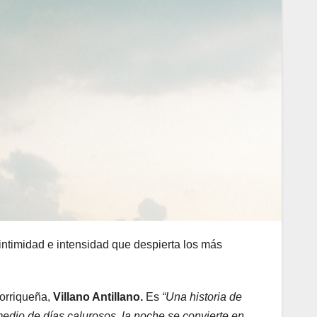
intimidad e intensidad que despierta los más
torriqueña,
Villano Antillano.
Es
“Una historia de
edio de días calurosos, la noche se convierte en