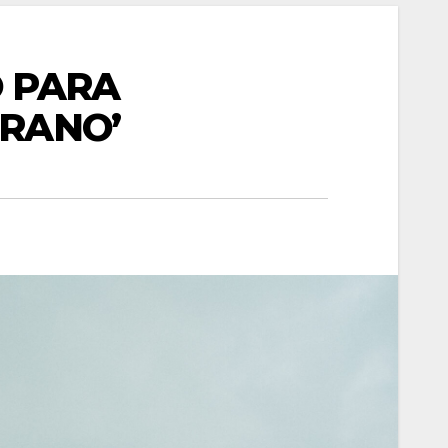
O PARA
ERANO’