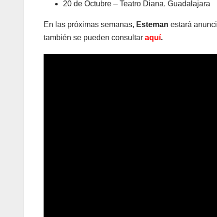
20 de Octubre – Teatro Diana, Guadalajara
En las próximas semanas,
Esteman
estará anuncia
también se pueden consultar
aquí
.