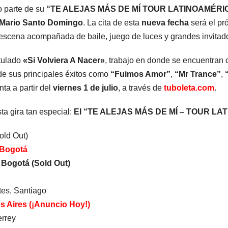
 parte de su
“TE ALEJAS MÁS DE MÍ TOUR LATINOAMÉRI
o Mario Santo Domingo
. La cita de esta
nueva fecha
será el p
 escena acompañada de baile, juego de luces y grandes invitad
itulado
«Si Volviera A Nacer»
, trabajo en donde se encuentran
s de sus principales éxitos como
“Fuimos Amor”
,
“Mr Trance”
,
ta a partir del
viernes 1 de julio
, a través de
tu
boleta.com
.
ta gira tan especial:
El “TE ALEJAS MÁS DE MÍ – TOUR L
old Out)
 Bogotá
 Bogotá (Sold Out)
tes, Santiago
s Aires (¡Anuncio Hoy!)
rrey