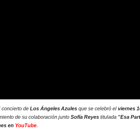
l concierto de
Los Ángeles Azules
que se celebró el
viernes 1
amiento de su colaboración junto
Sofía Reyes
titulada
“Esa Par
nes en
YouTube
.