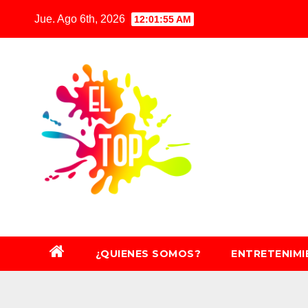
Saltar
Jue. Ago 6th, 2026
12:01:56 AM
al
contenido
¿QUIENES SOMOS?
ENTRETENIM