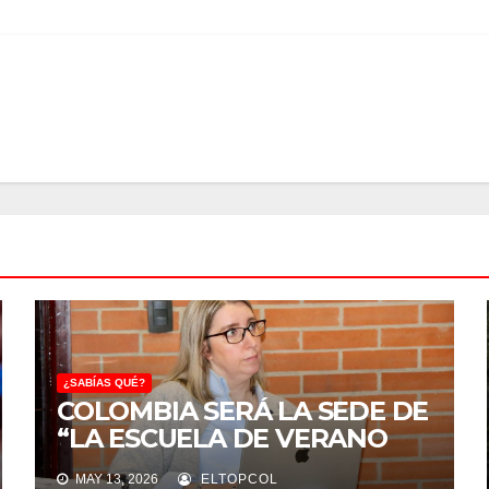
¿SABÍAS QUÉ?
COLOMBIA SERÁ LA SEDE DE
“LA ESCUELA DE VERANO
DG2 2026”, UNO DE LOS
MAY 13, 2026
ELTOPCOL