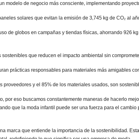
n modelo de negocio más consciente, implementando proyectos
aneles solares que evitan la emisión de 3,745 kg de CO₂ al año
l uso de globos en campañas y tiendas físicas, ahorrando 926 
 sostenibles que reducen el impacto ambiental sin comprometer
uran prácticas responsables para materiales más amigables con
s proveedores y el 85% de los materiales usados, son sostenib
cto, por eso buscamos constantemente maneras de hacerlo me
ando que la moda infantil puede ser una fuerza para el cambio p
 marca que entiende la importancia de la sostenibilidad. Est
tal, redefiniendo lo que significa ser una empresa de moda.