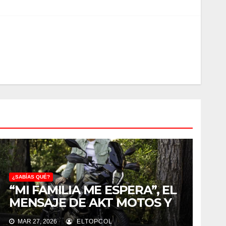
¿SABÍAS QUÉ?
“MI FAMILIA ME ESPERA”, EL
MENSAJE DE AKT MOTOS Y
RIGO PARA VIAJAR SEGURO
MAR 27, 2026
ELTOPCOL