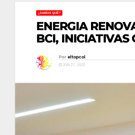
¿SABÍAS QUÉ?
ENERGIA RENOV
BCI, INICIATIVA
Por
eltopcol
JUN 27, 2025