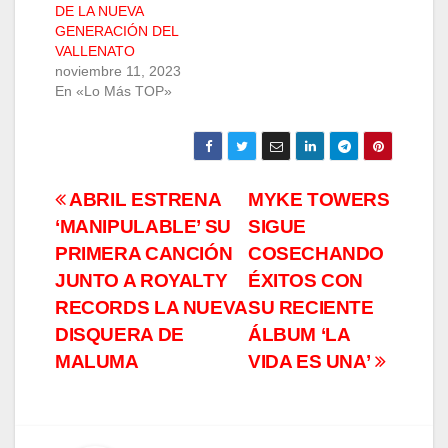
DE LA NUEVA
GENERACIÓN DEL
VALLENATO
noviembre 11, 2023
En «Lo Más TOP»
Navegación
ABRIL ESTRENA
MYKE TOWERS
‘MANIPULABLE’ SU
SIGUE
de
PRIMERA CANCIÓN
COSECHANDO
entradas
JUNTO A ROYALTY
ÉXITOS CON
RECORDS LA NUEVA
SU RECIENTE
DISQUERA DE
ÁLBUM ‘LA
MALUMA
VIDA ES UNA’