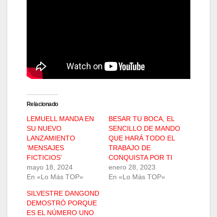
Relacionado
LEMUELL MANDA EN
BESAR TU BOCA, EL
SU NUEVO
SENCILLO DE MANDO
LANZAMIENTO
QUE HARÁ TODO EL
’MENSAJES
TRABAJO DE
FICTICIOS’
CONQUISTA POR TI
mayo 18, 2024
enero 28, 2023
En «Lo Más TOP»
En «Lo Más TOP»
SILVESTRE DANGOND
DEMOSTRÓ PORQUE
ES EL NÚMERO UNO