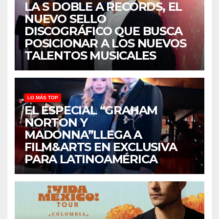
LA S DOBLE A RECORDS, EL
NUEVO SELLO
DISCOGRÁFICO QUE BUSCA
POSICIONAR A LOS NUEVOS
TALENTOS MUSICALES
LO MÁS TOP
EL ESPECIAL “GRAHAM
NORTON Y
MADONNA”LLEGA A
FILM&ARTS EN EXCLUSIVA
PARA LATINOAMÉRICA