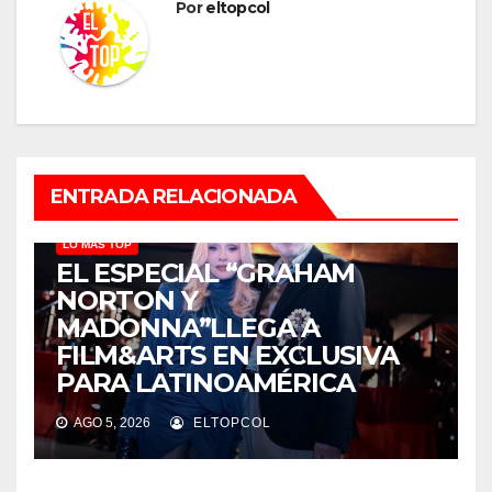
Por
eltopcol
ENTRADA RELACIONADA
LO MÁS TOP
EL ESPECIAL “GRAHAM
NORTON Y
MADONNA”LLEGA A
FILM&ARTS EN EXCLUSIVA
PARA LATINOAMÉRICA
AGO 5, 2026
ELTOPCOL