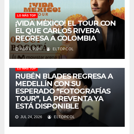
LO MÁS TOP
¡VIDA MÉXICO! EL TOUR CON
EL QUE CARLOS RIVERA
REGRESA A COLOMBIA
AGO 4, 2026
ELTOPCOL
LO MÁS TOP
RUBÉN BLADES REGRESA A
MEDELLÍN CON SU
ESPERADO “FOTOGRAFÍAS
TOUR”, LA PREVENTA YA
ESTÁ DISPONIBLE
JUL 24, 2026
ELTOPCOL