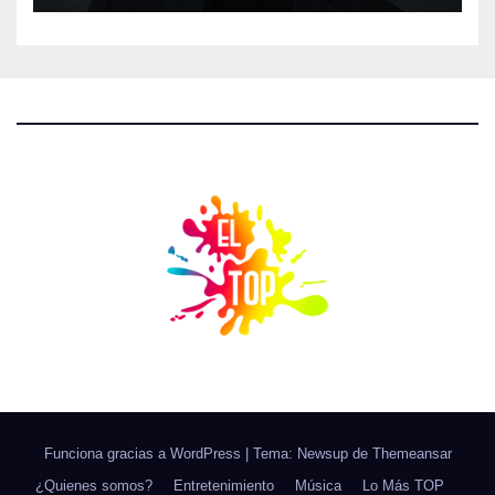
Funciona gracias a WordPress
|
Tema: Newsup de
Themeansar
¿Quienes somos?
Entretenimiento
Música
Lo Más TOP