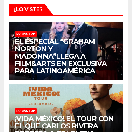
¿LO VISTE?
LO MÁS TOP
EL ESPECIAL “GRAHAM
NORTON Y
MADONNA”LLEGA A
FILM&ARTS EN EXCLUSIVA
PARA LATINOAMÉRICA
LO MÁS TOP
¡VIDA MÉXICO! EL TOUR CON
EL QUE CARLOS RIVERA