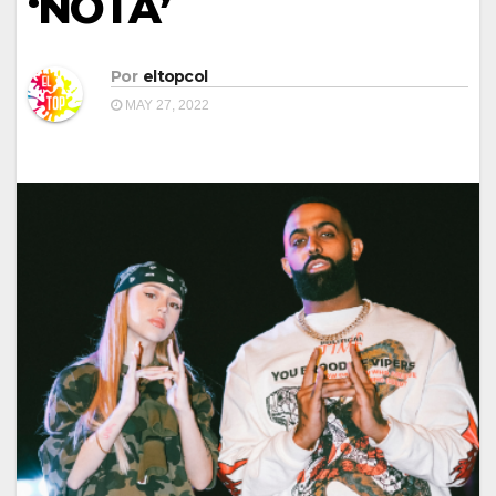
‘NOTA’
Por
eltopcol
MAY 27, 2022