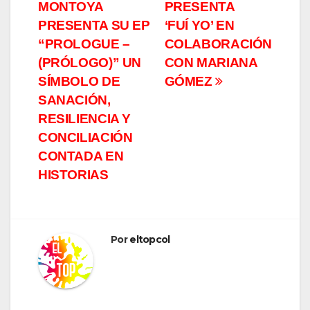
MONTOYA
PRESENTA
de
PRESENTA SU EP
‘FUÍ YO’ EN
entradas
“PROLOGUE –
COLABORACIÓN
(PRÓLOGO)” UN
CON MARIANA
SÍMBOLO DE
GÓMEZ
SANACIÓN,
RESILIENCIA Y
CONCILIACIÓN
CONTADA EN
HISTORIAS
Por
eltopcol