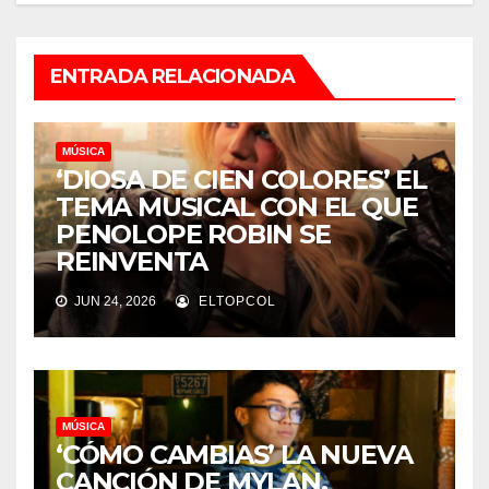
ENTRADA RELACIONADA
MÚSICA
‘DIOSA DE CIEN COLORES’ EL
TEMA MUSICAL CON EL QUE
PENOLOPE ROBIN SE
REINVENTA
JUN 24, 2026
ELTOPCOL
MÚSICA
‘CÓMO CAMBIAS’ LA NUEVA
CANCIÓN DE MYLAN,