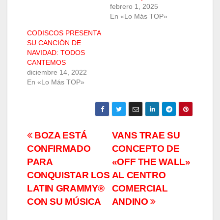
febrero 1, 2025
En «Lo Más TOP»
CODISCOS PRESENTA
SU CANCIÓN DE
NAVIDAD: TODOS
CANTEMOS
diciembre 14, 2022
En «Lo Más TOP»
Navegación
BOZA ESTÁ
VANS TRAE SU
CONFIRMADO
CONCEPTO DE
de
PARA
«OFF THE WALL»
entradas
CONQUISTAR LOS
AL CENTRO
LATIN GRAMMY®
COMERCIAL
CON SU MÚSICA
ANDINO