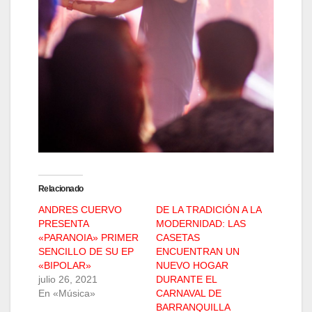
Relacionado
ANDRES CUERVO
DE LA TRADICIÓN A LA
PRESENTA
MODERNIDAD: LAS
«PARANOIA» PRIMER
CASETAS
SENCILLO DE SU EP
ENCUENTRAN UN
«BIPOLAR»
NUEVO HOGAR
julio 26, 2021
DURANTE EL
En «Música»
CARNAVAL DE
BARRANQUILLA