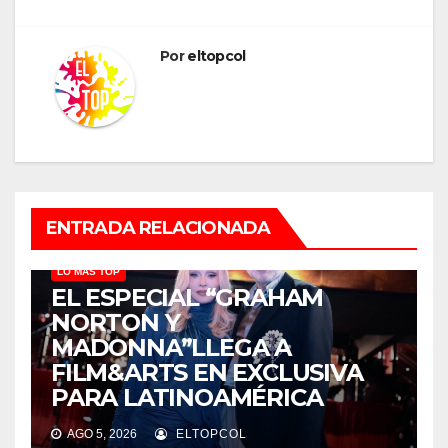
Por
eltopcol
ENTRADA RELACIONADA
LO MÁS TOP
EL ESPECIAL “GRAHAM
NORTON Y
MADONNA”LLEGA A
FILM&ARTS EN EXCLUSIVA
PARA LATINOAMÉRICA
AGO 5, 2026
ELTOPCOL