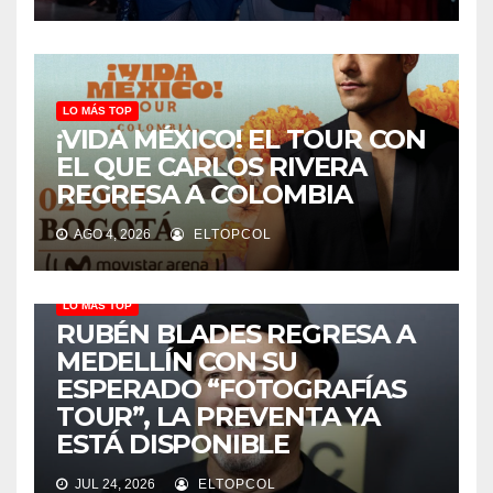
LO MÁS TOP
¡VIDA MÉXICO! EL TOUR CON
EL QUE CARLOS RIVERA
REGRESA A COLOMBIA
AGO 4, 2026
ELTOPCOL
LO MÁS TOP
RUBÉN BLADES REGRESA A
MEDELLÍN CON SU
ESPERADO “FOTOGRAFÍAS
TOUR”, LA PREVENTA YA
ESTÁ DISPONIBLE
JUL 24, 2026
ELTOPCOL