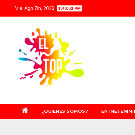
Saltar
Vie. Ago 7th, 2026
1:40:55 PM
al
contenido
¿QUIENES SOMOS?
ENTRETENIM