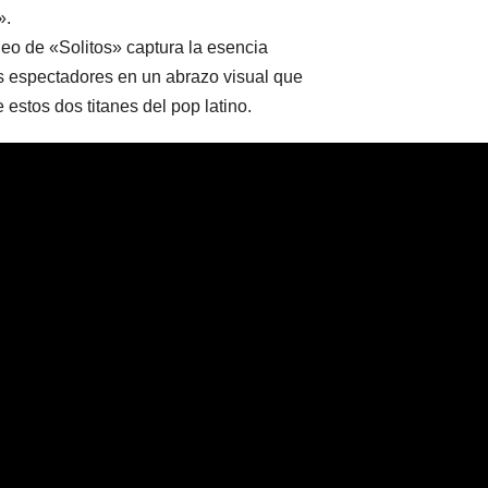
».
deo de «Solitos» captura la esencia
os espectadores en un abrazo visual que
estos dos titanes del pop latino.