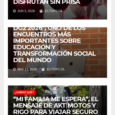
DISFRUTAN SIN PRISA
¿SABÍAS QUÉ?
JUN 3, 2026
ELTOPCOL
COLOMBIA SERÁ LA SEDE DE
“LA ESCUELA DE VERANO
DG2 2026”, UNO DE LOS
ENCUENTROS MÁS
IMPORTANTES SOBRE
EDUCACIÓN Y
TRANSFORMACIÓN SOCIAL
DEL MUNDO
MAY 13, 2026
ELTOPCOL
¿SABÍAS QUÉ?
“MI FAMILIA ME ESPERA”, EL
MENSAJE DE AKT MOTOS Y
RIGO PARA VIAJAR SEGURO