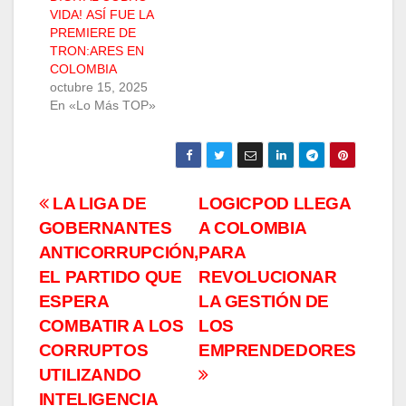
VIDA! ASÍ FUE LA
PREMIERE DE
TRON:ARES EN
COLOMBIA
octubre 15, 2025
En «Lo Más TOP»
Navegación
LA LIGA DE
LOGICPOD LLEGA
GOBERNANTES
A COLOMBIA
de
ANTICORRUPCIÓN,
PARA
entradas
EL PARTIDO QUE
REVOLUCIONAR
ESPERA
LA GESTIÓN DE
COMBATIR A LOS
LOS
CORRUPTOS
EMPRENDEDORES
UTILIZANDO
INTELIGENCIA