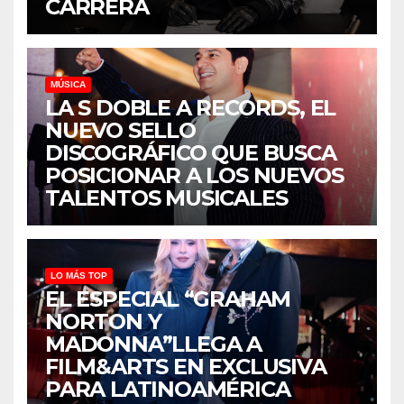
CARRERA
MÚSICA
LA S DOBLE A RECORDS, EL
NUEVO SELLO
DISCOGRÁFICO QUE BUSCA
POSICIONAR A LOS NUEVOS
TALENTOS MUSICALES
LO MÁS TOP
EL ESPECIAL “GRAHAM
NORTON Y
MADONNA”LLEGA A
FILM&ARTS EN EXCLUSIVA
PARA LATINOAMÉRICA