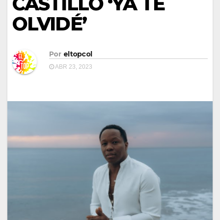
CASTILLO ‘YA TE
OLVIDÉ’
Por
eltopcol
ABR 23, 2023