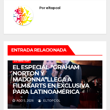
Por
eltopcol
ENTRADA RELACIONADA
LO MÁS TOP
EL ESPECIAL “GRAHAM
NORTON Y
MADONNA”LLEGA A
FILM&ARTS EN EXCLUSIVA
PARA LATINOAMÉRICA
AGO 5, 2026
ELTOPCOL