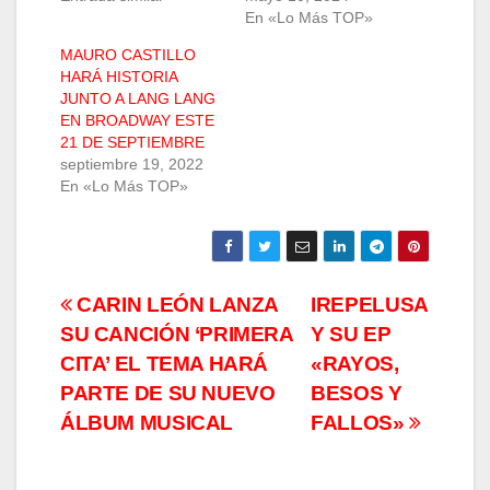
En «Lo Más TOP»
MAURO CASTILLO
HARÁ HISTORIA
JUNTO A LANG LANG
EN BROADWAY ESTE
21 DE SEPTIEMBRE
septiembre 19, 2022
En «Lo Más TOP»
Navegación
CARIN LEÓN LANZA
IREPELUSA
SU CANCIÓN ‘PRIMERA
Y SU EP
de
CITA’ EL TEMA HARÁ
«RAYOS,
entradas
PARTE DE SU NUEVO
BESOS Y
ÁLBUM MUSICAL
FALLOS»