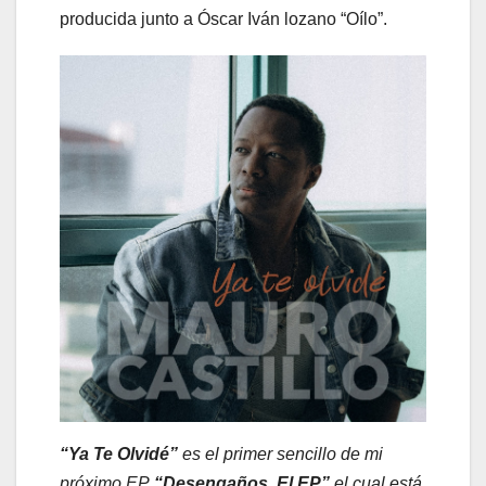
producida junto a Óscar Iván lozano “Oílo”.
“Ya Te Olvidé”
es el primer sencillo de mi
próximo EP
“Desengaños, El EP”
el cual está