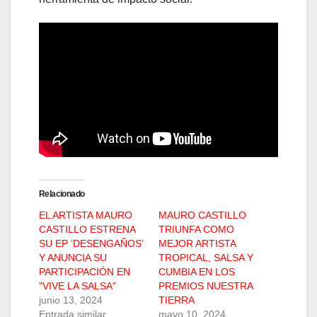
Relacionado
EL ARTISTA MAURO
MAURO CASTILLO
CASTILLO ESTRENA
TRIUNFA COMO
SU EP ‘DESENGAÑOS’
MEJOR ARTISTA
Y ANUNCIA SU
TROPICAL, SALSA Y
PARTICIPACIÓN EN
CUMBIA EN LOS
”VIVE LA SALSA”
PREMIOS NUESTRA
junio 13, 2024
TIERRA
Entrada similar
mayo 10, 2024