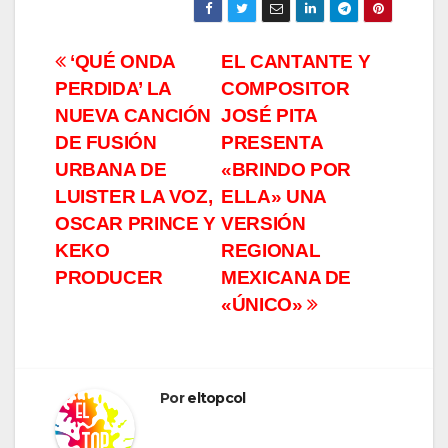
Navegación
‘QUÉ ONDA
EL CANTANTE Y
PERDIDA’ LA
COMPOSITOR
de
NUEVA CANCIÓN
JOSÉ PITA
entradas
DE FUSIÓN
PRESENTA
URBANA DE
«BRINDO POR
LUISTER LA VOZ,
ELLA» UNA
OSCAR PRINCE Y
VERSIÓN
KEKO
REGIONAL
PRODUCER
MEXICANA DE
«ÚNICO»
Por
eltopcol