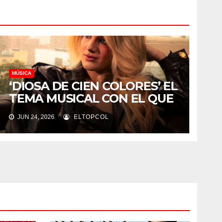
MÚSICA
‘DIOSA DE CIEN COLORES’ EL
TEMA MUSICAL CON EL QUE
PENOLOPE ROBIN SE
JUN 24, 2026
ELTOPCOL
REINVENTA