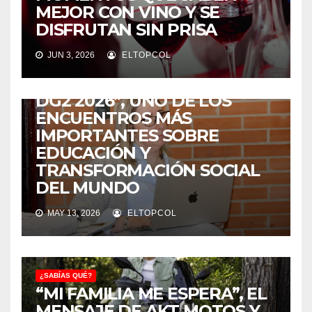
MEJOR CON VINO Y SE
DISFRUTAN SIN PRISA
¿SABÍAS QUÉ?
JUN 3, 2026
ELTOPCOL
COLOMBIA SERÁ LA SEDE DE
“LA ESCUELA DE VERANO
DG2 2026”, UNO DE LOS
ENCUENTROS MÁS
IMPORTANTES SOBRE
EDUCACIÓN Y
TRANSFORMACIÓN SOCIAL
DEL MUNDO
MAY 13, 2026
ELTOPCOL
¿SABÍAS QUÉ?
“MI FAMILIA ME ESPERA”, EL
MENSAJE DE AKT MOTOS Y