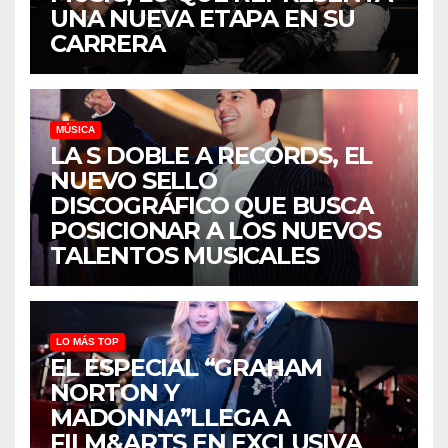
UNA NUEVA ETAPA EN SU
CARRERA
MÚSICA
LA S DOBLE A RECORDS, EL
NUEVO SELLO
DISCOGRÁFICO QUE BUSCA
POSICIONAR A LOS NUEVOS
TALENTOS MUSICALES
LO MÁS TOP
EL ESPECIAL “GRAHAM
NORTON Y
MADONNA”LLEGA A
FILM&ARTS EN EXCLUSIVA