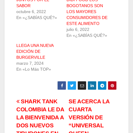
SABOR
BOGOTANOS SON
octubre 6, 2022
LOS MAYORES
En «¿SABÍAS QUÉ?»
CONSUMIDORES DE
ESTE ALIMENTO
julio 6, 2022
En «¿SABÍAS QUÉ?»
LLEGA UNA NUEVA
EDICIÓN DE
BURGERVILLE
marzo 7, 2024
En «Lo Más TOP»
Navegación
SHARK TANK
SE ACERCA LA
COLOMBIA LE DA
CUARTA
de
LA BIENVENIDA A
VERSIÓN DE
entradas
DOS NUEVOS
“UNIVERSAL