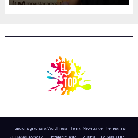
Funciona gracias a WordPress
|
Tema: Newsup de
Themeansar
¿Quienes somos?
Entretenimiento
Música
Lo Más TOP