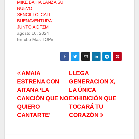
MIKE BAHÍA LANZA SU
NUEVO
SENCILLO ‘CALI
BUENAVENTURA’
JUNTO A DFZM
agosto 16, 2024
En «Lo Más TOP»
Navegación
AMAIA
LLEGA
ESTRENA CON
GENERACION X,
de
AITANA ‘LA
LA ÚNICA
entradas
CANCIÓN QUE NO
EXHIBICIÓN QUE
QUIERO
TOCARÁ TU
CANTARTE’
CORAZÓN