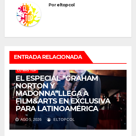
Por
eltopcol
ENTRADA RELACIONADA
LO MÁS TOP
EL ESPECIAL “GRAHAM
NORTON Y
MADONNA”LLEGA A
FILM&ARTS EN EXCLUSIVA
PARA LATINOAMÉRICA
AGO 5, 2026
ELTOPCOL