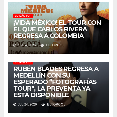
LO MÁS TOP
¡VIDA MÉXICO! EL TOUR CON
EL QUE CARLOS RIVERA
REGRESA A COLOMBIA
AGO 4, 2026
ELTOPCOL
LO MÁS TOP
RUBÉN BLADES REGRESA A
MEDELLÍN CON SU
ESPERADO “FOTOGRAFÍAS
TOUR”, LA PREVENTA YA
ESTÁ DISPONIBLE
JUL 24, 2026
ELTOPCOL