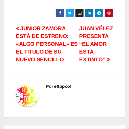
Navegación
JUNIOR ZAMORA
JUAN VÉLEZ
ESTÁ DE ESTRENO:
PRESENTA
de
«ALGO PERSONAL» ES
“EL AMOR
entradas
EL TITULO DE SU
ESTÁ
NUEVO SENCILLO
EXTINTO”
Por
eltopcol