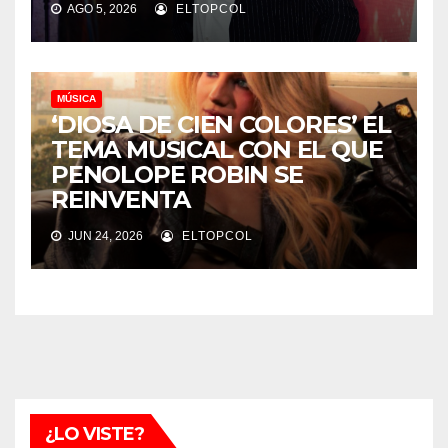
AGO 5, 2026
ELTOPCOL
MÚSICA
‘DIOSA DE CIEN COLORES’ EL
TEMA MUSICAL CON EL QUE
PENOLOPE ROBIN SE
REINVENTA
JUN 24, 2026
ELTOPCOL
¿LO VISTE?