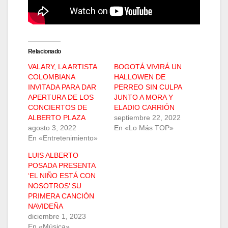
Relacionado
VALARY, LA ARTISTA
BOGOTÁ VIVIRÁ UN
COLOMBIANA
HALLOWEN DE
INVITADA PARA DAR
PERREO SIN CULPA
APERTURA DE LOS
JUNTO A MORA Y
CONCIERTOS DE
ELADIO CARRIÓN
ALBERTO PLAZA
septiembre 22, 2022
agosto 3, 2022
En «Lo Más TOP»
En «Entretenimiento»
LUIS ALBERTO
POSADA PRESENTA
‘EL NIÑO ESTÁ CON
NOSOTROS’ SU
PRIMERA CANCIÓN
NAVIDEÑA
diciembre 1, 2023
En «Música»