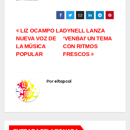
Navegación
LIZ OCAMPO LA
DYNELL LANZA
NUEVA VOZ DE
‘VENBAI’ UN TEMA
de
LA MÚSICA
CON RITMOS
entradas
POPULAR
FRESCOS
Por
eltopcol