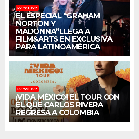
LO MÁS TOP
EL ESPECIAL “GRAHAM
NORTON Y
MADONNA”LLEGA A
FILM&ARTS EN EXCLUSIVA
PARA LATINOAMÉRICA
LO MÁS TOP
¡VIDA MÉXICO! EL TOUR CON
EL QUE CARLOS RIVERA
REGRESA A COLOMBIA