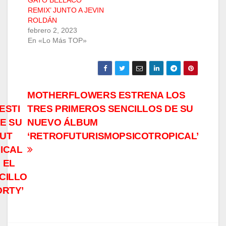
REMIX’ JUNTO A JEVIN
ROLDÁN
febrero 2, 2023
En «Lo Más TOP»
Navegación
MOTHERFLOWERS ESTRENA LOS
ESTI
TRES PRIMEROS SENCILLOS DE SU
de
E SU
NUEVO ÁLBUM
entradas
UT
‘RETROFUTURISMOPSICOTROPICAL’
ICAL
 EL
CILLO
ORTY’