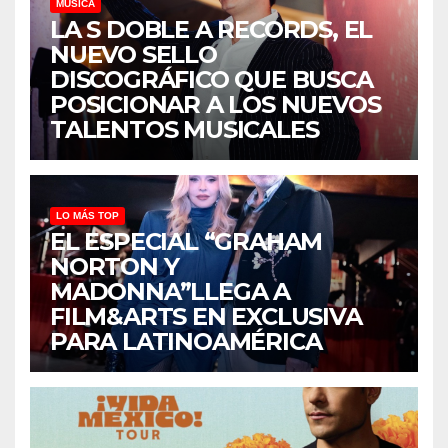
MÚSICA
LA S DOBLE A RECORDS, EL
NUEVO SELLO
DISCOGRÁFICO QUE BUSCA
POSICIONAR A LOS NUEVOS
TALENTOS MUSICALES
LO MÁS TOP
EL ESPECIAL “GRAHAM
NORTON Y
MADONNA”LLEGA A
FILM&ARTS EN EXCLUSIVA
PARA LATINOAMÉRICA