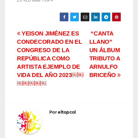
Navegación
YEISON JIMÉNEZ ES
“CANTA
CONDECORADO EN EL
LLANO”
de
CONGRESO DE LA
UN ÁLBUM
entradas
REPÚBLICA COMO
TRIBUTO A
ARTISTA EJEMPLO DE
ARNULFO
VIDA DEL AÑO 2023￼￼
BRICEÑO
￼￼￼￼￼
Por
eltopcol