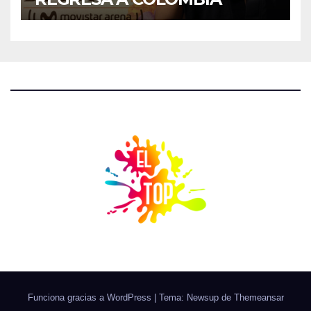
Funciona gracias a WordPress
|
Tema: Newsup de
Themeansar