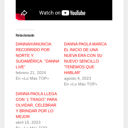
Relacionado
DANNA￼ANUNCIA
DANNA PAOLA MARCA
RECORRIDO POR
EL INICIO DE UNA
NORTE Y
NUEVA ERA CON SU
SUDAMÉRICA: “DANNA
NUEVO SENCILLO
LiVE”
‘TENEMOS QUE
febrero 21, 2024
HABLAR’
En «Lo Más TOP»
agosto 4, 2023
En «Lo Más TOP»
DANNA PAOLA LLEGA
CON ‘1 TRAGO” PARA
OLVIDAR, CELEBRAR
Y BRINDAR POR LO
MEJOR
abril 15, 2023
En «Lo Más TOP»