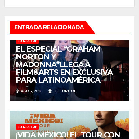
ENTRADA RELACIONADA
LO MÁS TOP
EL ESPECIAL “GRAHAM
NORTON Y
MADONNA”LLEGA A
FILM&ARTS EN EXCLUSIVA
PARA LATINOAMÉRICA
AGO 5, 2026
ELTOPCOL
LO MÁS TOP
¡VIDA MÉXICO! EL TOUR CON