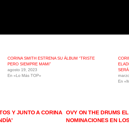
CORINA SMITH ESTRENA SU ÁLBUM “TRISTE
CORI
PERO SIEMPRE MAMI”
ELAD
agosto 19, 2023
SERÁ
En «Lo Más TOP»
marzo
En «M
OS Y JUNTO A CORINA
OVY ON THE DRUMS E
NDÍA’
NOMINACIONES EN LO