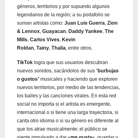
géneros, territorios y por supuesto algunos
legendarios de la región; a su portafolio se
suman artistas como:
Juan Luis Guerra
,
Zion
& Lennox
,
Guayacan
,
Daddy Yankee
,
The
Mills
,
Carlos Vives
,
Kevin
Roldan
,
Tainy
,
Thalia
, entre otros.
TikTok
logra que sus usuarios descubran
nuevos sonidos, sacándolos de sus “
burbujas
o gustos
” musicales y haciendo que exploren
nuevos territorios, por medio de las tendencias,
los bailes y las canciones virales. En esta red
social no importa si el artista es emergente,
internacional o si tiene una larga trayectoria, si
canta otro idioma o si su género es diferente al
que los atrae musicalmente; el público se
siente impulsado a dar «
me gusta
«, guardar y