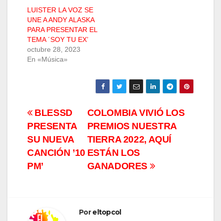
LUISTER LA VOZ SE
UNE A ANDY ALASKA
PARA PRESENTAR EL
TEMA ´SOY TU EX’
octubre 28, 2023
En «Música»
Navegación
BLESSD
COLOMBIA VIVIÓ LOS
PRESENTA
PREMIOS NUESTRA
de
SU NUEVA
TIERRA 2022, AQUÍ
entradas
CANCIÓN ’10
ESTÁN LOS
PM’
GANADORES
Por
eltopcol