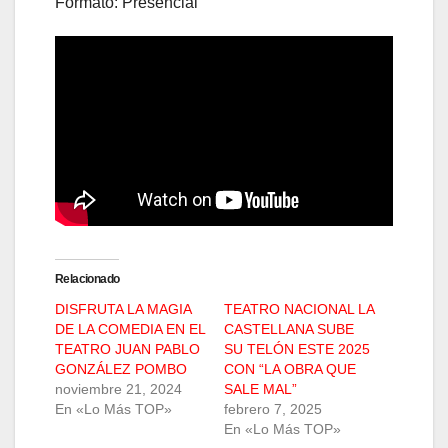
Formato: Presencial
Relacionado
DISFRUTA LA MAGIA
TEATRO NACIONAL LA
DE LA COMEDIA EN EL
CASTELLANA SUBE
TEATRO JUAN PABLO
SU TELÓN ESTE 2025
GONZÁLEZ POMBO
CON “LA OBRA QUE
noviembre 21, 2024
SALE MAL”
En «Lo Más TOP»
febrero 7, 2025
En «Lo Más TOP»