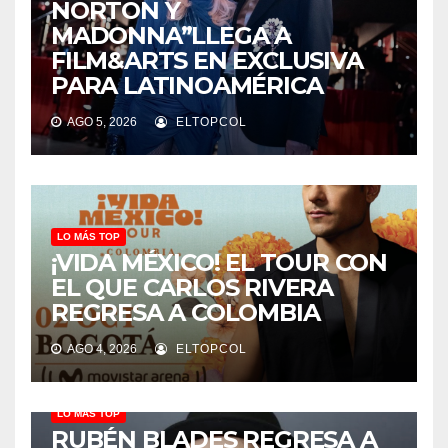
NORTON Y
MADONNA”LLEGA A
FILM&ARTS EN EXCLUSIVA
PARA LATINOAMÉRICA
AGO 5, 2026
ELTOPCOL
LO MÁS TOP
¡VIDA MÉXICO! EL TOUR CON
EL QUE CARLOS RIVERA
REGRESA A COLOMBIA
AGO 4, 2026
ELTOPCOL
LO MÁS TOP
RUBÉN BLADES REGRESA A