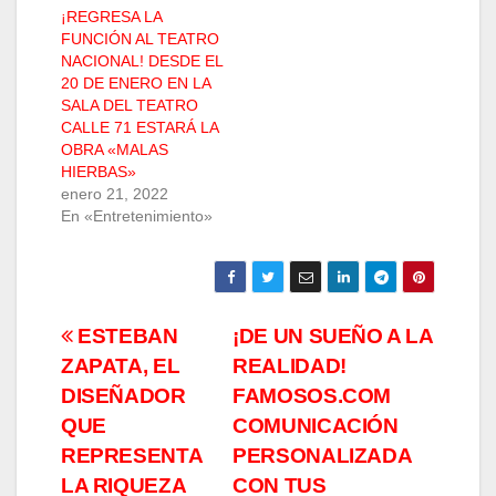
¡REGRESA LA
FUNCIÓN AL TEATRO
NACIONAL! DESDE EL
20 DE ENERO EN LA
SALA DEL TEATRO
CALLE 71 ESTARÁ LA
OBRA «MALAS
HIERBAS»
enero 21, 2022
En «Entretenimiento»
Navegación
ESTEBAN
¡DE UN SUEÑO A LA
ZAPATA, EL
REALIDAD!
de
DISEÑADOR
FAMOSOS.COM
entradas
QUE
COMUNICACIÓN
REPRESENTA
PERSONALIZADA
LA RIQUEZA
CON TUS