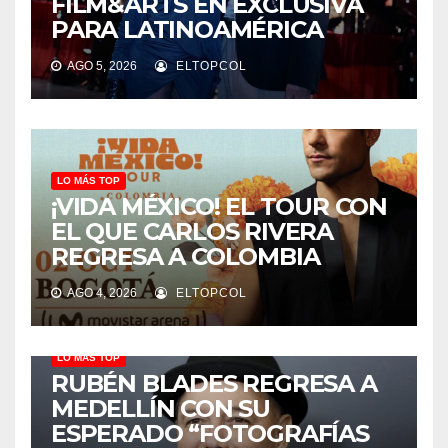
FILM&ARTS EN EXCLUSIVA
PARA LATINOAMÉRICA
AGO 5, 2026
ELTOPCOL
LO MÁS TOP
¡VIDA MÉXICO! EL TOUR CON
EL QUE CARLOS RIVERA
REGRESA A COLOMBIA
AGO 4, 2026
ELTOPCOL
LO MÁS TOP
RUBÉN BLADES REGRESA A
MEDELLÍN CON SU
ESPERADO “FOTOGRAFÍAS