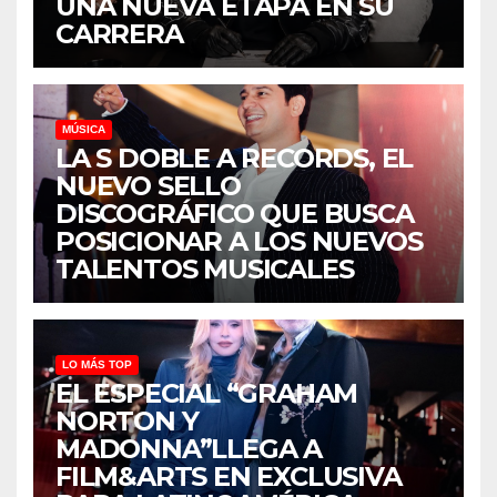
UNA NUEVA ETAPA EN SU
CARRERA
MÚSICA
LA S DOBLE A RECORDS, EL
NUEVO SELLO
DISCOGRÁFICO QUE BUSCA
POSICIONAR A LOS NUEVOS
TALENTOS MUSICALES
LO MÁS TOP
EL ESPECIAL “GRAHAM
NORTON Y
MADONNA”LLEGA A
FILM&ARTS EN EXCLUSIVA