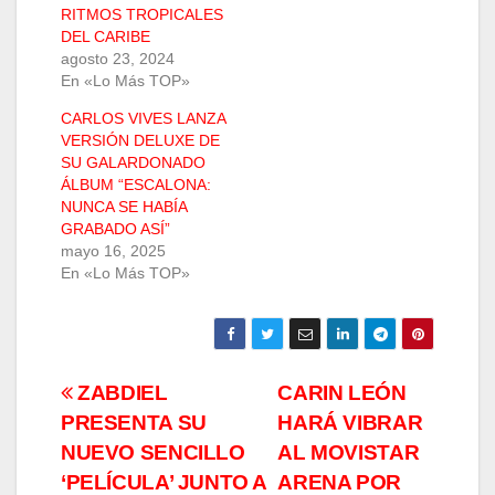
RITMOS TROPICALES
DEL CARIBE
agosto 23, 2024
En «Lo Más TOP»
CARLOS VIVES LANZA
VERSIÓN DELUXE DE
SU GALARDONADO
ÁLBUM “ESCALONA:
NUNCA SE HABÍA
GRABADO ASÍ”
mayo 16, 2025
En «Lo Más TOP»
Navegación
ZABDIEL
CARIN LEÓN
PRESENTA SU
HARÁ VIBRAR
de
NUEVO SENCILLO
AL MOVISTAR
entradas
‘PELÍCULA’ JUNTO A
ARENA POR