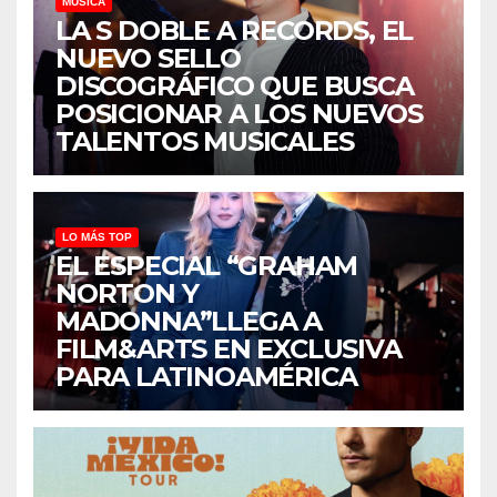
MÚSICA
LA S DOBLE A RECORDS, EL
NUEVO SELLO
DISCOGRÁFICO QUE BUSCA
POSICIONAR A LOS NUEVOS
TALENTOS MUSICALES
LO MÁS TOP
EL ESPECIAL “GRAHAM
NORTON Y
MADONNA”LLEGA A
FILM&ARTS EN EXCLUSIVA
PARA LATINOAMÉRICA