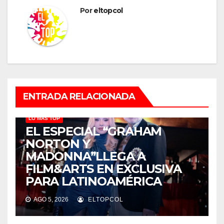
Por
eltopcol
ENTRADA RELACIONADA
LO MÁS TOP
EL ESPECIAL “GRAHAM
NORTON Y
MADONNA”LLEGA A
FILM&ARTS EN EXCLUSIVA
PARA LATINOAMÉRICA
AGO 5, 2026
ELTOPCOL