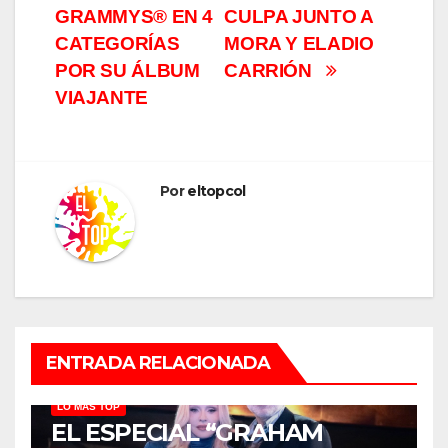
entradas
GRAMMYS® EN 4
CULPA JUNTO A
CATEGORÍAS
MORA Y ELADIO
POR SU ÁLBUM
CARRIÓN
VIAJANTE
Por
eltopcol
ENTRADA RELACIONADA
LO MÁS TOP
EL ESPECIAL “GRAHAM