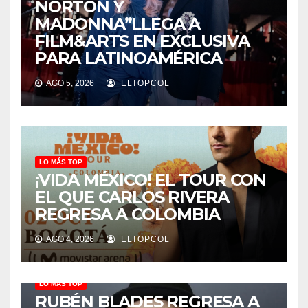
NORTON Y
MADONNA”LLEGA A
FILM&ARTS EN EXCLUSIVA
PARA LATINOAMÉRICA
AGO 5, 2026
ELTOPCOL
LO MÁS TOP
¡VIDA MÉXICO! EL TOUR CON
EL QUE CARLOS RIVERA
REGRESA A COLOMBIA
AGO 4, 2026
ELTOPCOL
LO MÁS TOP
RUBÉN BLADES REGRESA A