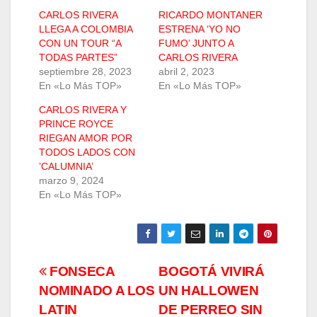
CARLOS RIVERA
RICARDO MONTANER
LLEGA A COLOMBIA
ESTRENA ‘YO NO
CON UN TOUR “A
FUMO’ JUNTO A
TODAS PARTES”
CARLOS RIVERA
septiembre 28, 2023
abril 2, 2023
En «Lo Más TOP»
En «Lo Más TOP»
CARLOS RIVERA Y
PRINCE ROYCE
RIEGAN AMOR POR
TODOS LADOS CON
’CALUMNIA’
marzo 9, 2024
En «Lo Más TOP»
Navegación
FONSECA
BOGOTÁ VIVIRÁ
NOMINADO A LOS
UN HALLOWEN
de
LATIN
DE PERREO SIN